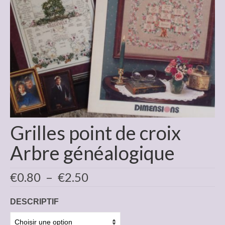
Grilles point de croix
Arbre généalogique
Plage
€
0.80
–
€
2.50
de
prix :
DESCRIPTIF
€0.80
à