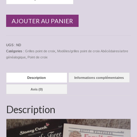
€2.50
AJOUTER AU PANIER
UGS :
ND
Catégories :
Grilles point de croix
,
Modèles/grilles point de croix Abécédaires/arbre
généalogique
,
Point de croix
Description
Informations complémentaires
Avis (0)
Description