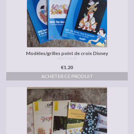
Modèles/grilles point de croix Disney
NON ÉVALUÉ
€
1.20
ACHETER CE PRODUIT
Ce
produit
a
plusieurs
variations.
Les
options
peuvent
être