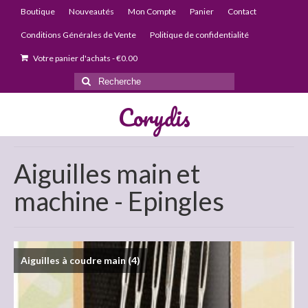
Boutique
Nouveautés
Mon Compte
Panier
Contact
Conditions Générales de Vente
Politique de confidentialité
Votre panier d'achats
-
€
0.00
Rechercher
:
Corydis
Aiguilles main et
machine - Epingles
Aiguilles à coudre main
(4)