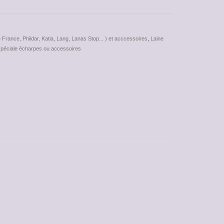
 France, Phildar, Katia, Lang, Lanas Stop... ) et acccessoires
,
Laine
spéciale écharpes ou accessoires