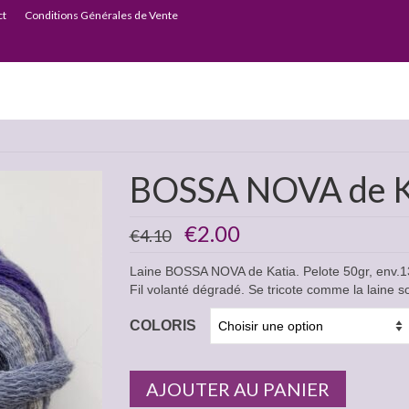
ct
Conditions Générales de Vente
BOSSA NOVA de Kat
Le
Le
€
2.00
€
4.10
prix
prix
initial
actuel
Laine BOSSA NOVA de Katia. Pelote 50gr, env.13
était :
est :
Fil volanté dégradé. Se tricote comme la laine s
€4.10.
€2.00.
COLORIS
AJOUTER AU PANIER